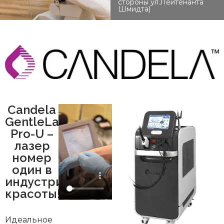
стороны ул.Лейтенанта
Шмидта)
Candela
GentleLase
Pro-U –
лазер
номер
один в
индустрии
красоты!
Идеальное