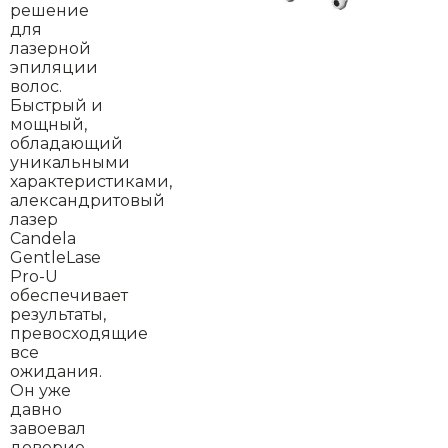
решение
для
лазерной
эпиляции
волос.
Быстрый и
мощный,
обладающий
уникальными
характеристиками,
александритовый
лазер
Candela
GentleLase
Pro-U
обеспечивает
результаты,
превосходящие
все
ожидания.
Он уже
давно
завоевал
доверие